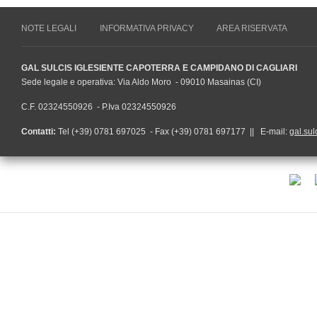
NOTE LEGALI
INFORMATIVA PRIVACY
AREA RISERVATA
GAL SULCIS IGLESIENTE CAPOTERRA E CAMPIDANO DI CAGLIARI
Sede legale e operativa: Via Aldo Moro - 09010 Masainas (CI)
C.F. 02324550926 - P.Iva 02324550926
Contatti:
Tel (+39) 0781 697025 - Fax (+39) 0781 697177 || E-mail:
gal.sul