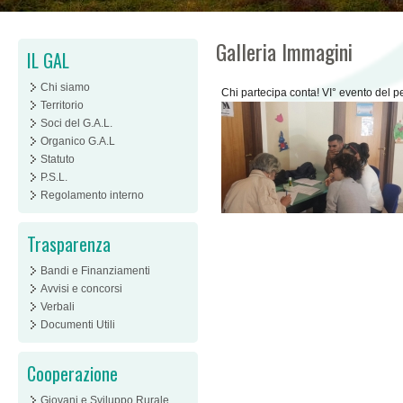
Galleria Immagini
IL GAL
Chi siamo
Chi partecipa conta! VI° evento del 
Territorio
Soci del G.A.L.
Organico G.A.L
Statuto
P.S.L.
Regolamento interno
Trasparenza
Bandi e Finanziamenti
Avvisi e concorsi
Verbali
Documenti Utili
Cooperazione
Giovani e Sviluppo Rurale