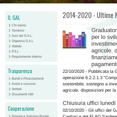
2014-2020 - Ultime N
IL GAL
Chi siamo
Graduator
Territorio
per lo svi
Soci del G.A.L.
Organico G.A.L
investimen
Statuto
agricole. 
P.S.L.
finanziam
Regolamento interno
pagament
Trasparenza
22/10/2020
-
Pubblicata la G
operazione 6.2.2.1.3 “Compe
Bandi e Finanziamenti
sostenibile. sostegno a inve
Avvisi e concorsi
Verbali
agricole. disposizioni per l
Documenti Utili
Chiusura uffici lunedì
Cooperazione
02/10/2020
-
Gli uffici del
Cagliari e del FLAG Sardegn
Giovani e Sviluppo Rurale