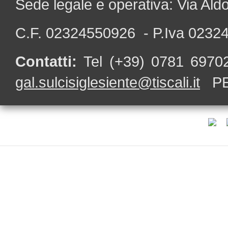
Sede legale e operativa: Via Al
C.F. 02324550926 - P.Iva 0232
Contatti:
Tel (+39) 0781 697
gal.sulcisiglesiente@tiscali.it
PE