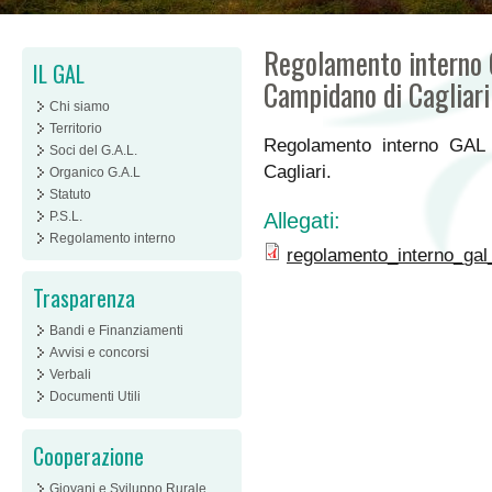
Regolamento interno G
IL GAL
Campidano di Cagliari
Chi siamo
Territorio
Regolamento interno GAL 
Soci del G.A.L.
Cagliari.
Organico G.A.L
Statuto
P.S.L.
Allegati:
Regolamento interno
regolamento_interno_gal_
Trasparenza
Bandi e Finanziamenti
Avvisi e concorsi
Verbali
Documenti Utili
Cooperazione
Giovani e Sviluppo Rurale