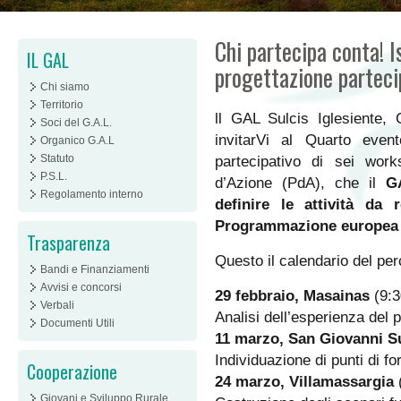
Chi partecipa conta! I
IL GAL
progettazione partec
Chi siamo
Territorio
ll GAL Sulcis Iglesiente, 
Soci del G.A.L.
invitarVi al Quarto even
Organico G.A.L
Statuto
partecipativo di sei work
P.S.L.
d’Azione (PdA), che il
G
Regolamento interno
definire le attività da 
Programmazione europea 
Trasparenza
Questo il calendario del per
Bandi e Finanziamenti
Avvisi e concorsi
29 febbraio, Masainas
(9:3
Verbali
Analisi dell’esperienza del
Documenti Utili
11 marzo, San Giovanni S
Individuazione di punti di fo
Cooperazione
24 marzo, Villamassargia
Giovani e Sviluppo Rurale