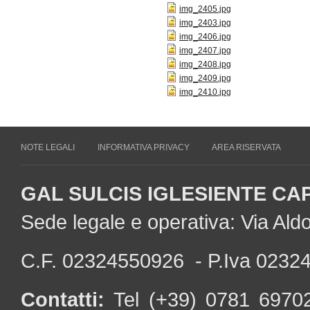
img_2405.jpg
img_2403.jpg
img_2406.jpg
img_2407.jpg
img_2408.jpg
img_2409.jpg
img_2410.jpg
NOTE LEGALI
INFORMATIVA PRIVACY
AREA RISERVATA
GAL SULCIS IGLESIENTE CA
Sede legale e operativa: Via Al
C.F. 02324550926 - P.Iva 0232
Contatti:
Tel (+39) 0781 697