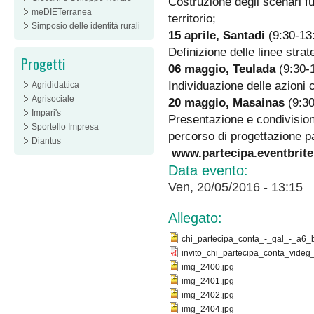
Costruzione degli scenari fu
meDIETerranea
territorio;
Simposio delle identità rurali
15 aprile, Santadi
(9:30-13:
Definizione delle linee strat
Progetti
06 maggio, Teulada
(9:30-
Individuazione delle azioni 
Agrididattica
Agrisociale
20 maggio, Masainas
(9:30
Impari's
Presentazione e condivision
Sportello Impresa
percorso di progettazione p
Diantus
www.partecipa.eventbrite.
Data evento:
Ven, 20/05/2016 - 13:15
Allegato:
chi_partecipa_conta_-_gal_-_a6_bi
invito_chi_partecipa_conta_videg
img_2400.jpg
img_2401.jpg
img_2402.jpg
img_2404.jpg