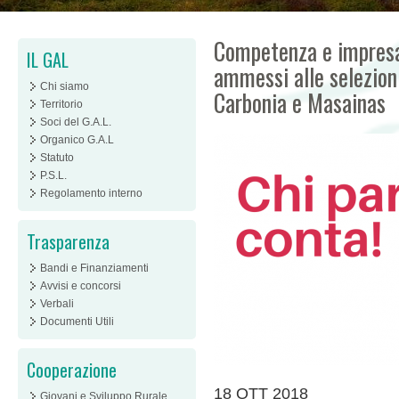
Competenza e impresa 
IL GAL
ammessi alle selezioni
Chi siamo
Carbonia e Masainas
Territorio
Soci del G.A.L.
Organico G.A.L
Statuto
P.S.L.
Regolamento interno
Trasparenza
Bandi e Finanziamenti
Avvisi e concorsi
Verbali
Documenti Utili
Cooperazione
18 OTT 2018
Giovani e Sviluppo Rurale