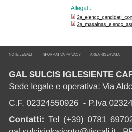
Allegati:
2a_elenco_candidati_con
2a_masainas_elenco_aspi
NOTE LEGALI
INFORMATIVA PRIVACY
AREA RISERVATA
GAL SULCIS IGLESIENTE CA
Sede legale e operativa: Via Al
C.F. 02324550926 - P.Iva 0232
Contatti:
Tel (+39) 0781 697
gal.sulcisiglesiente@tiscali.it
PE