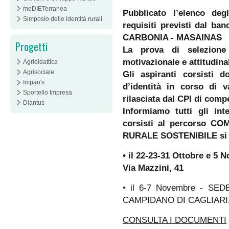
meDIETerranea
Pubblicato l’elenco deg
Simposio delle identità rurali
requisiti previsti dal ba
CARBONIA - MASAINAS
Progetti
La prova di selezione 
motivazionale e attitudina
Agrididattica
Agrisociale
Gli aspiranti corsisti 
Impari's
d’identità in corso di v
Sportello Impresa
rilasciata dal CPI di comp
Diantus
Informiamo tutti gli int
corsisti al percorso 
RURALE SOSTENIBILE si sv
• il 22-23-31 Ottobre e 5
Via Mazzini, 41
• il 6-7 Novembre - S
CAMPIDANO DI CAGLIARI, 
CONSULTA I DOCUMENTI