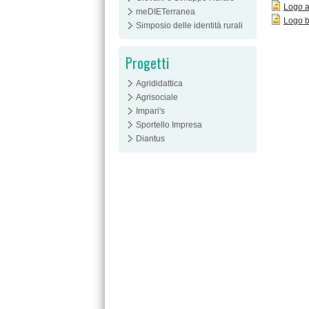
Logo a
meDIETerranea
Logo b
Simposio delle identità rurali
Progetti
Agrididattica
Agrisociale
Impari's
Sportello Impresa
Diantus