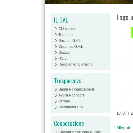
Logo u
IL GAL
Chi siamo
Territorio
Soci del G.A.L.
Organico G.A.L
Statuto
P.S.L.
Regolamento interno
Trasparenza
Bandi e Finanziamenti
Avvisi e concorsi
Verbali
Documenti Utili
18 OTT 2
Cooperazione
Allegati:
Giovani e Sviluppo Rurale