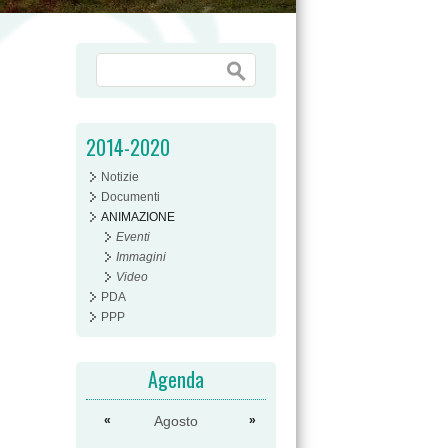
Form di ricerca
Cerca
2014-2020
Notizie
Documenti
ANIMAZIONE
Eventi
Immagini
Video
PDA
PPP
Agenda
«
Agosto
»