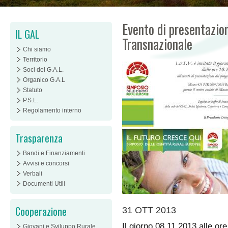
Evento di presentazio
IL GAL
Transnazionale
Chi siamo
Territorio
Soci del G.A.L.
Organico G.A.L
Statuto
P.S.L.
Regolamento interno
Trasparenza
Bandi e Finanziamenti
Avvisi e concorsi
Verbali
Documenti Utili
Cooperazione
31 OTT 2013
Il giorno 08.11.2013 alle or
Giovani e Sviluppo Rurale