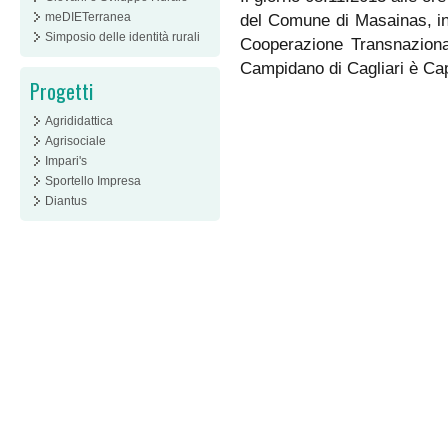
meDIETerranea
del Comune di Masainas, in 
Simposio delle identità rurali
Cooperazione Transnazional
Campidano di Cagliari è Cap
Progetti
Agrididattica
Agrisociale
Impari's
Sportello Impresa
Diantus