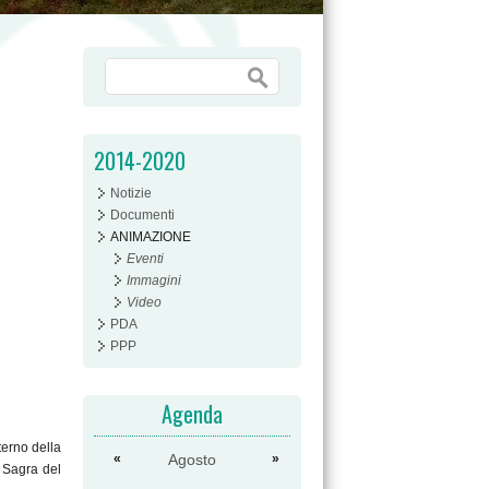
Form di ricerca
Cerca
2014-2020
Notizie
Documenti
ANIMAZIONE
Eventi
Immagini
Video
PDA
PPP
Agenda
erno della
«
Agosto
»
° Sagra del