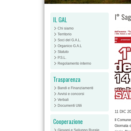
I° Sag
IL GAL
Chi siamo
Territorio
Soci del G.A.L.
Organico G.A.L
Statuto
P.S.L.
Regolamento interno
Trasparenza
Bandi e Finanziamenti
Avvisi e concorsi
Verbali
Documenti Utili
11 DIC 2
Cooperazione
Il Comune 
Giornata d
Giovani e Sviluppo Rurale