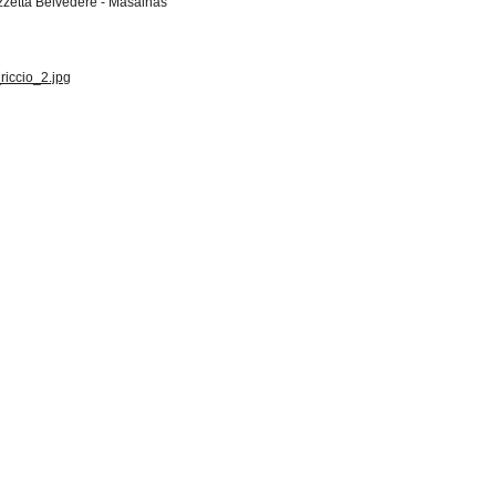
azzetta Belvedere - Masainas
riccio_2.jpg