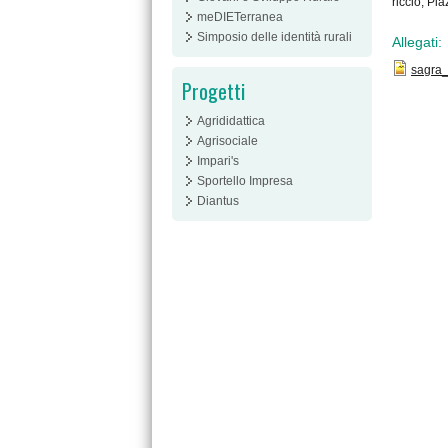
riccio, Pi
meDIETerranea
Simposio delle identità rurali
Allegati:
sagra_
Progetti
Agrididattica
Agrisociale
Impari's
Sportello Impresa
Diantus