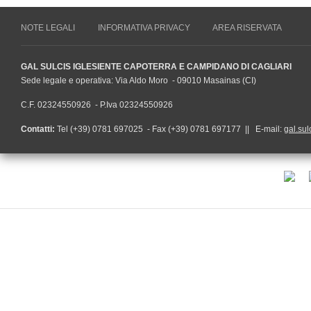
NOTE LEGALI
INFORMATIVA PRIVACY
AREA RISERVATA
GAL SULCIS IGLESIENTE CAPOTERRA E CAMPIDANO DI CAGLIARI
Sede legale e operativa: Via Aldo Moro - 09010 Masainas (CI)
C.F. 02324550926 - P.Iva 02324550926
Contatti:
Tel (+39) 0781 697025 - Fax (+39) 0781 697177 || E-mail:
gal.sul