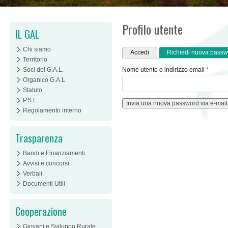
Profilo utente
IL GAL
Schede primarie
Chi siamo
Accedi
Richiedi nuova passw
Territorio
Soci del G.A.L.
Nome utente o indirizzo email
*
Organico G.A.L
Statuto
P.S.L.
Regolamento interno
Trasparenza
Bandi e Finanziamenti
Avvisi e concorsi
Verbali
Documenti Utili
Cooperazione
Giovani e Sviluppo Rurale